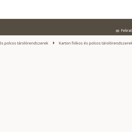
Felira
✉
és polcos tárolórendszerek
Karton fiókos és polcos tárolórendszere