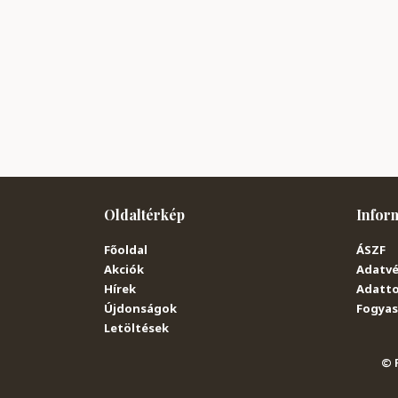
Oldaltérkép
Infor
Főoldal
ÁSZF
Akciók
Adatvé
Hírek
Adatto
Újdonságok
Fogyasz
Letöltések
© P