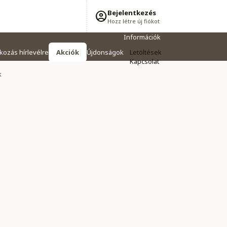
Bejelentkezés
Hozz létre új fiókot
Információk
tkozás hírlevélre
Akciók
Újdonságok
Letöltések
Kapcsolat
k