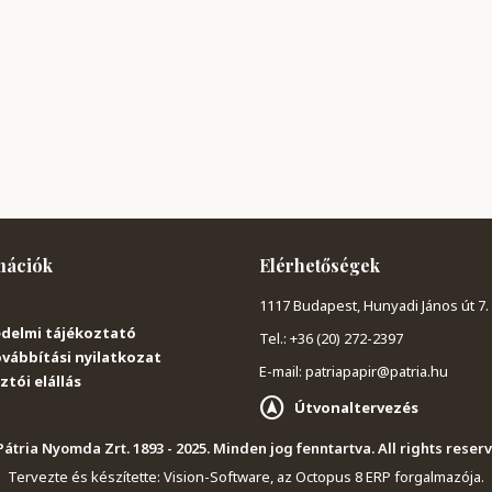
mációk
Elérhetőségek
1117 Budapest, Hunyadi János út 7.
delmi tájékoztató
Tel.: +36 (20) 272-2397
vábbítási nyilatkozat
E-mail: patriapapir@patria.hu
tói elállás
Útvonaltervezés
átria Nyomda Zrt. 1893 - 2025. Minden jog fenntartva. All rights reser
Tervezte és készítette:
Vision-Software, az Octopus 8 ERP forgalmazója
.