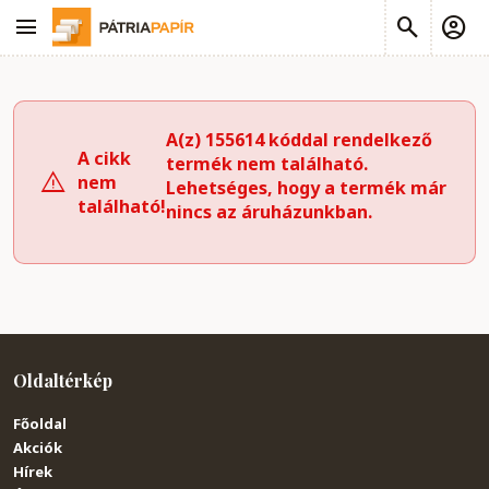
A(z) 155614 kóddal rendelkező
A cikk
termék nem található.
nem
Lehetséges, hogy a termék már
található!
nincs az áruházunkban.
Oldaltérkép
Főoldal
Akciók
Hírek