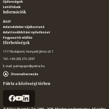
Újdonságok
Letöltések
Információk
ÁSZF
Adatvédelmi tájékoztató
Adattovábbítási nyilatkozat
Fogyasztói elállás
Elérhetőségek
1117 Budapest, Hunyadi János út 7.
Tel.: +36 (20) 272-2397
E-mail: patriapapir@patria.hu
Útvonaltervezés
Pátria a közösségi térben
© Pátria Nyomda Zrt. 1893 - 2025. Minden jog fenntartva. All rights