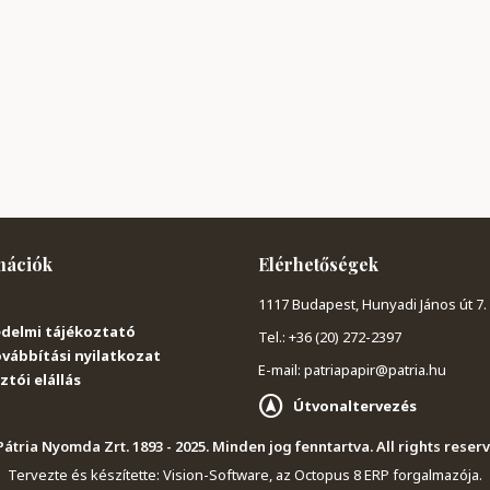
mációk
Elérhetőségek
1117 Budapest, Hunyadi János út 7.
delmi tájékoztató
Tel.: +36 (20) 272-2397
vábbítási nyilatkozat
E-mail: patriapapir@patria.hu
tói elállás
Útvonaltervezés
átria Nyomda Zrt. 1893 - 2025. Minden jog fenntartva. All rights reser
Tervezte és készítette:
Vision-Software, az Octopus 8 ERP forgalmazója
.