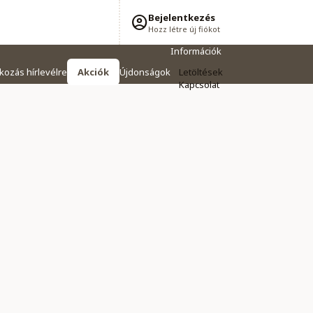
Bejelentkezés
Hozz létre új fiókot
Információk
tkozás hírlevélre
Akciók
Újdonságok
Letöltések
Kapcsolat