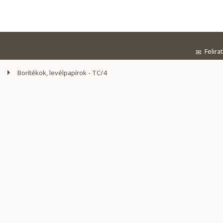
Felira
✉
Borítékok, levélpapírok - TC/4