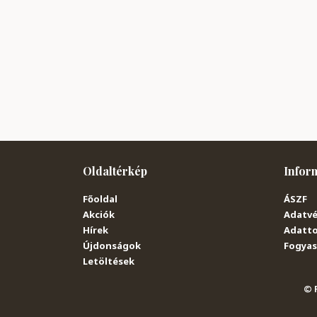
Oldaltérkép
Infor
Főoldal
ÁSZF
Akciók
Adatvé
Hírek
Adatto
Újdonságok
Fogyasz
Letöltések
© P