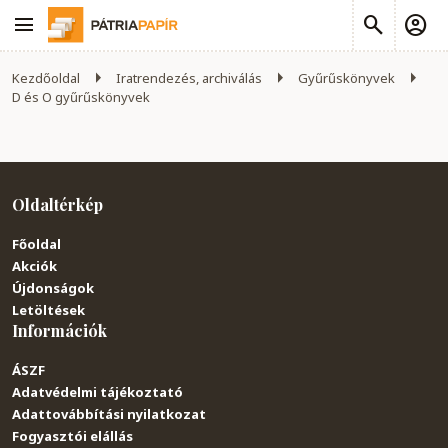
Kezdőoldal
Iratrendezés, archiválás
Gyűrűskönyvek
D és O gyűrűskönyvek
Oldaltérkép
Főoldal
Akciók
Újdonságok
Letöltések
Információk
ÁSZF
Adatvédelmi tájékoztató
Adattovábbítási nyilatkozat
Fogyasztói elállás