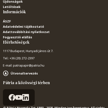
Újdonságok
Letöltések
Információk
ÁSZF
Adatvédelmi tájékoztató
Adattovábbítási nyilatkozat
Fogyasztói elállás
Elérhetőségek
1117 Budapest, Hunyadi János út 7.
Tel.: +36 (20) 272-2397
E-mail: patriapapir@patria.hu
Útvonaltervezés
Pátria a közösségi térben
© Pátria Nyomda Zrt. 1893 - 2025. Minden jog fenntartva. All rights