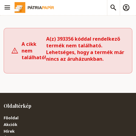
A(z) 393356 kóddal rendelkező
A cikk
termék nem található.
nem
Lehetséges, hogy a termék már
található!
nincs az áruházunkban.
Oldaltérkép
Főoldal
Akciók
Hírek