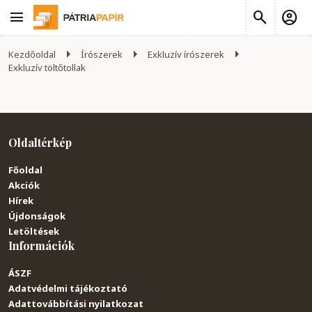
Kezdőoldal
Írószerek
Exkluzív írószerek
Exkluzív töltőtollak
Oldaltérkép
Főoldal
Akciók
Hírek
Újdonságok
Letöltések
Információk
ÁSZF
Adatvédelmi tájékoztató
Adattovábbítási nyilatkozat