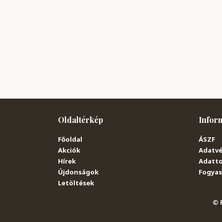
Oldaltérkép
Infor
Főoldal
ÁSZF
Akciók
Adatvé
Hírek
Adatto
Újdonságok
Fogyasz
Letöltések
© P