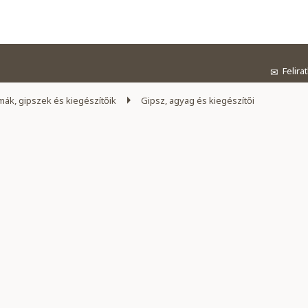
Felira
✉
ák, gipszek és kiegészítőik
Gipsz, agyag és kiegészítői