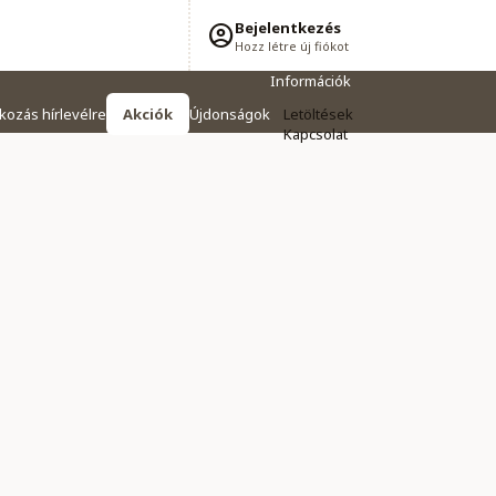
Bejelentkezés
Hozz létre új fiókot
Információk
tkozás hírlevélre
Akciók
Újdonságok
Letöltések
Kapcsolat