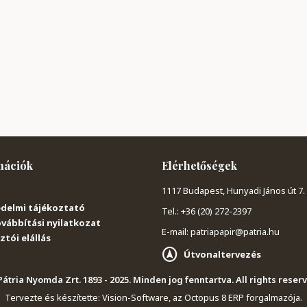
mációk
Elérhetőségek
1117 Budapest, Hunyadi János út 7.
delmi tájékoztató
Tel.: +36 (20) 272-2397
vábbítási nyilatkozat
E-mail: patriapapir@patria.hu
tói elállás
Útvonaltervezés
átria Nyomda Zrt. 1893 - 2025. Minden jog fenntartva. All rights reser
Tervezte és készítette:
Vision-Software, az Octopus 8 ERP forgalmazója
.