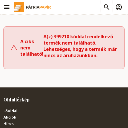
A(z) 399210 kóddal rendelkező
A cikk
termék nem található.
nem
Lehetséges, hogy a termék már
található!
nincs az áruházunkban.
Oldaltérkép
Főoldal
Akciók
Hírek