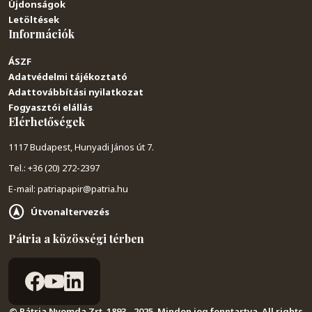
Újdonságok
Letöltések
Információk
ÁSZF
Adatvédelmi tájékoztató
Adattovábbítási nyilatkozat
Fogyasztói elállás
Elérhetőségek
1117 Budapest, Hunyadi János út 7.
Tel.: +36 (20) 272-2397
E-mail: patriapapir@patria.hu
Útvonaltervezés
Pátria a közösségi térben
© Pátria Nyomda Zrt. 1893 - 2025. Minden jog fenntartva. All rights