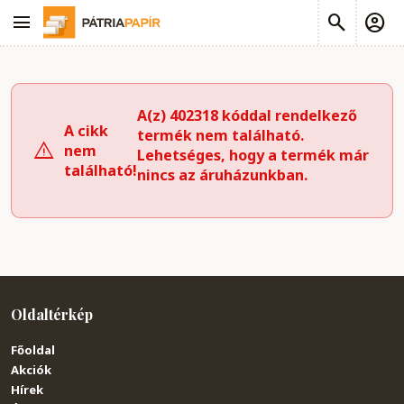
A(z) 402318 kóddal rendelkező
A cikk
termék nem található.
nem
Lehetséges, hogy a termék már
található!
nincs az áruházunkban.
Oldaltérkép
Főoldal
Akciók
Hírek