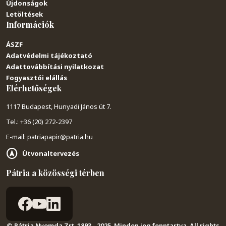
Újdonságok
Letöltések
Információk
ÁSZF
Adatvédelmi tájékoztató
Adattovábbítási nyilatkozat
Fogyasztói elállás
Elérhetőségek
1117 Budapest, Hunyadi János út 7.
Tel.: +36 (20) 272-2397
E-mail: patriapapir@patria.hu
Útvonaltervezés
Pátria a közösségi térben
© Pátria Nyomda Zrt. 1893 - 2025. Minden jog fenntartva. All rights