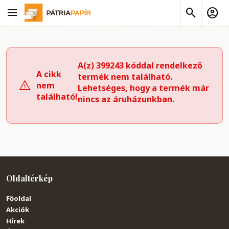
A(z) 399243 kóddal rendelkező
A cikk
termék nem található.
nem
Lehetséges, hogy a termék már
található!
nincs az áruházunkban.
Oldaltérkép
Főoldal
Akciók
Hírek