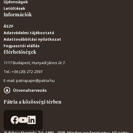
Újdonságok
Letöltések
Információk
ÁSZF
Adatvédelmi tájékoztató
Adattovábbítási nyilatkozat
Fogyasztói elállás
Elérhetőségek
1117 Budapest, Hunyadi János út 7.
Tel.: +36 (20) 272-2397
E-mail: patriapapir@patria.hu
Útvonaltervezés
Pátria a közösségi térben
© Pátria Nyomda Zrt. 1893 - 2025. Minden jog fenntartva. All rights