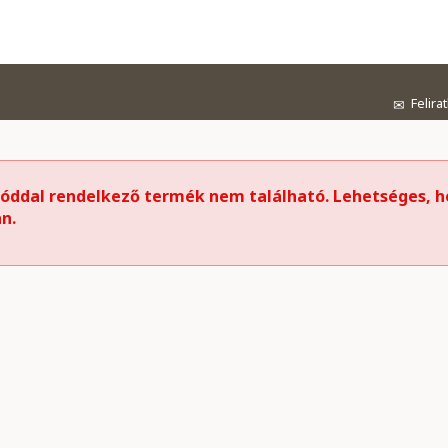
Felira
✉
kóddal rendelkező termék nem található. Lehetséges, h
n.