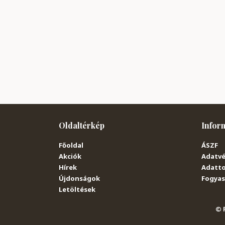
Oldaltérkép
Infor
Főoldal
ÁSZF
Akciók
Adatvé
Hírek
Adatto
Újdonságok
Fogyasz
Letöltések
© P