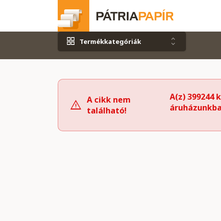
Termékkategóriák
A(z) 399244 
A cikk nem
áruházunkba
található!