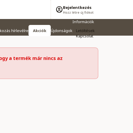
Bejelentkezés
Hozz létre új fiókot
Információk
tkozás hírlevélre
Akciók
Újdonságok
Letöltések
Kapcsolat
ogy a termék már nincs az