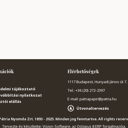
mációk
Elérhetőségek
1117 Budapest, Hunyadi János út 7.
delmi tájékoztató
Tel.: +36 (20) 272-2397
vábbítási nyilatkozat
E-mail: patriapapir@patria.hu
tói elállás
Útvonaltervezés
átria Nyomda Zrt. 1893 - 2025. Minden jog fenntartva. All rights reser
Tervezte és készítette:
Vision-Software, az Octopus 8 ERP forgalmazója
.