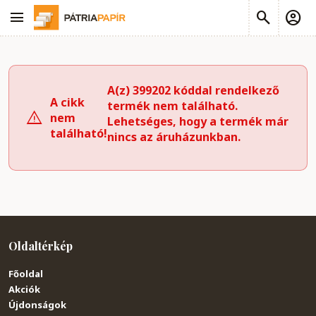
A(z) 399202 kóddal rendelkező
A cikk
termék nem található.
nem
Lehetséges, hogy a termék már
található!
nincs az áruházunkban.
Oldaltérkép
Főoldal
Akciók
Újdonságok