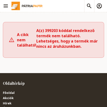
A(z) 399203 kóddal rendelkező
A cikk
termék nem található.
nem
Lehetséges, hogy a termék már
található!
nincs az áruházunkban.
Oldaltérkép
Főoldal
Akciók
Hírek