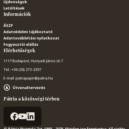
Újdonságok
Letöltések
Információk
ÁSZF
Adatvédelmi tájékoztató
Adattovábbítási nyilatkozat
Fogyasztói elállás
Elérhetőségek
1117 Budapest, Hunyadi János út 7.
Tel.: +36 (20) 272-2397
E-mail: patriapapir@patria.hu
Útvonaltervezés
Pátria a közösségi térben
© Pátria Nyomda Zrt. 1893 - 2025. Minden jog fenntartva. All rights