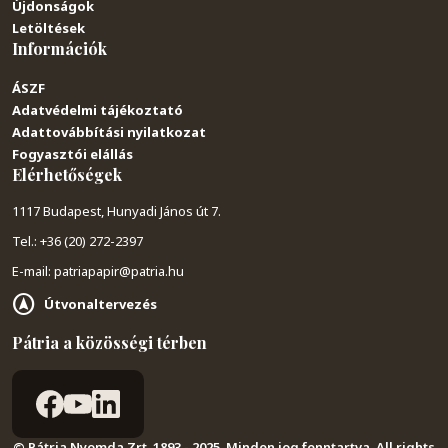
Újdonságok
Letöltések
Információk
ÁSZF
Adatvédelmi tájékoztató
Adattovábbítási nyilatkozat
Fogyasztói elállás
Elérhetőségek
1117 Budapest, Hunyadi János út 7.
Tel.: +36 (20) 272-2397
E-mail: patriapapir@patria.hu
Útvonaltervezés
Pátria a közösségi térben
© Pátria Nyomda Zrt. 1893 - 2025. Minden jog fenntartva. All rights