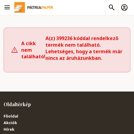
A(z) 399236 kóddal rendelkező
A cikk
termék nem található.
nem
Lehetséges, hogy a termék már
található!
nincs az áruházunkban.
Oldaltérkép
Főoldal
Akciók
Hírek