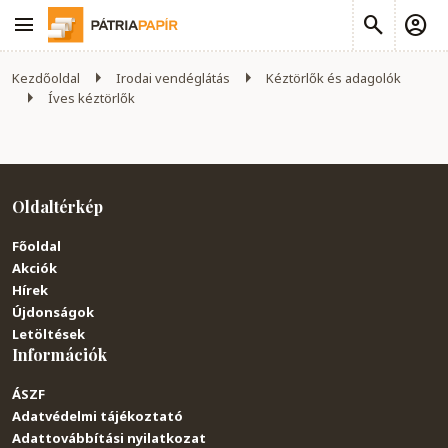
Kezdőoldal
Irodai vendéglátás
Kéztörlők és adagolók
Íves kéztörlők
Oldaltérkép
Főoldal
Akciók
Hírek
Újdonságok
Letöltések
Információk
ÁSZF
Adatvédelmi tájékoztató
Adattovábbítási nyilatkozat