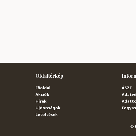
Oldaltérkép
Infor
Főoldal
ÁSZF
Akciók
Adatvé
Hírek
Adatto
Újdonságok
Fogyasz
Letöltések
© P