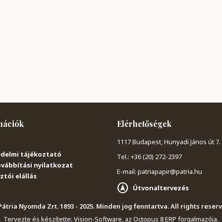
mációk
Elérhetőségek
1117 Budapest, Hunyadi János út 7.
delmi tájékoztató
Tel.: +36 (20) 272-2397
vábbítási nyilatkozat
E-mail: patriapapir@patria.hu
tói elállás
Útvonaltervezés
átria Nyomda Zrt. 1893 - 2025. Minden jog fenntartva. All rights reser
Tervezte és készítette:
Vision-Software, az Octopus 8 ERP forgalmazója
.