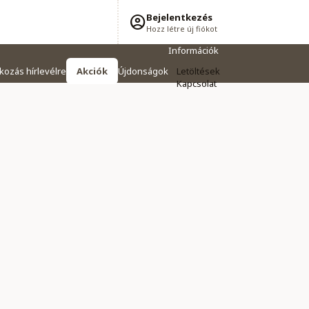
Bejelentkezés
Hozz létre új fiókot
Információk
tkozás hírlevélre
Akciók
Újdonságok
Letöltések
Kapcsolat