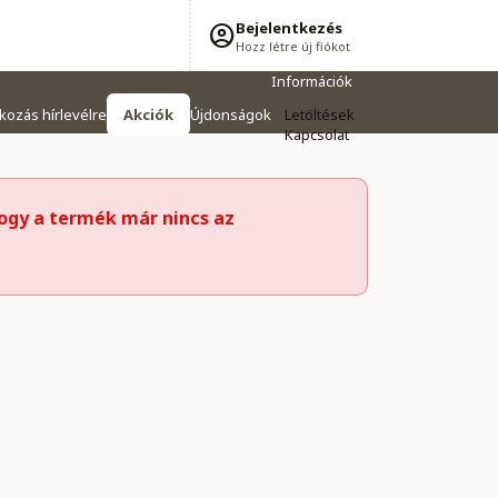
Bejelentkezés
Hozz létre új fiókot
Információk
tkozás hírlevélre
Akciók
Újdonságok
Letöltések
Kapcsolat
ogy a termék már nincs az