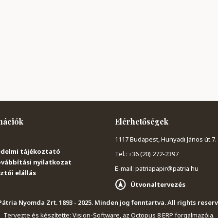
mációk
Elérhetőségek
1117 Budapest, Hunyadi János út 7.
delmi tájékoztató
Tel.: +36 (20) 272-2397
vábbítási nyilatkozat
E-mail: patriapapir@patria.hu
tói elállás
Útvonaltervezés
átria Nyomda Zrt. 1893 - 2025. Minden jog fenntartva. All rights reser
Tervezte és készítette:
Vision-Software, az Octopus 8 ERP forgalmazója
.