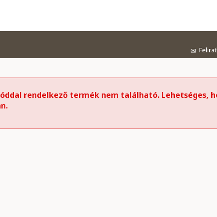
Felira
✉
kóddal rendelkező termék nem található. Lehetséges, h
n.