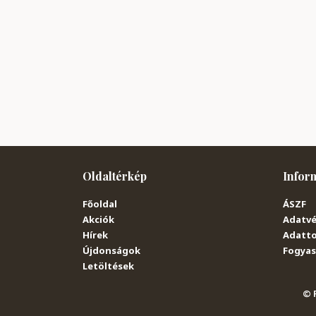
Oldaltérkép
Infor
Főoldal
ÁSZF
Akciók
Adatvé
Hírek
Adatto
Újdonságok
Fogyasz
Letöltések
© P