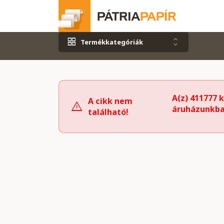
Termékkategóriák
A(z) 411777 
A cikk nem
áruházunkba
található!