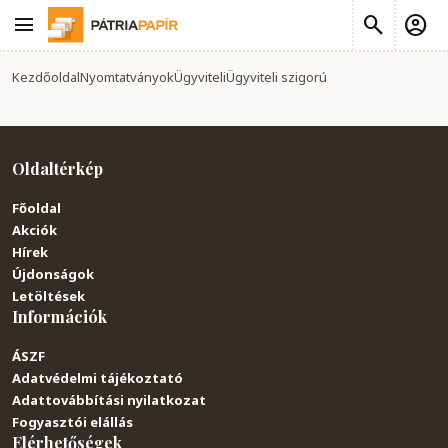
Kezdőoldal
Nyomtatványok
Ügyviteli
Ügyviteli szigorú
Oldaltérkép
Főoldal
Akciók
Hírek
Újdonságok
Letöltések
Információk
ÁSZF
Adatvédelmi tájékoztató
Adattovábbítási nyilatkozat
Fogyasztói elállás
Elérhetőségek