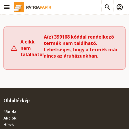
A(z) 399168 kóddal rendelkező
A cikk
termék nem található.
nem
Lehetséges, hogy a termék már
található!
nincs az áruházunkban.
Oldaltérkép
Főoldal
Akciók
Hírek