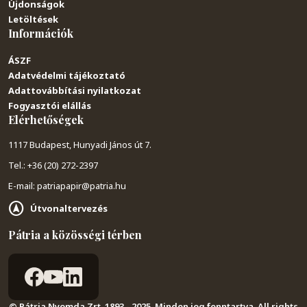
Újdonságok
Letöltések
Információk
ÁSZF
Adatvédelmi tájékoztató
Adattovábbítási nyilatkozat
Fogyasztói elállás
Elérhetőségek
1117 Budapest, Hunyadi János út 7.
Tel.: +36 (20) 272-2397
E-mail: patriapapir@patria.hu
Útvonaltervezés
Pátria a közösségi térben
© Pátria Nyomda Zrt. 1893 - 2025. Minden jog fenntartva. All rights