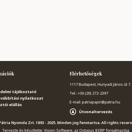
mációk
Elérhetőségek
1117 Budapest, Hunyadi János út 7.
delmi tájékoztató
Tel.: +36 (20) 272-2397
vábbítási nyilatkozat
E-mail: patriapapir@patria.hu
tói elállás
Útvonaltervezés
átria Nyomda Zrt. 1893 - 2025. Minden jog fenntartva. All rights reser
Tervezte és készítette:
Vision-Software, az Octopus 8 ERP forgalmazója
.