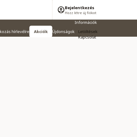
Bejelentkezés
Hozz létre új fiókot
Információk
tkozás hírlevélre
Akciók
Újdonságok
Letöltések
Kapcsolat