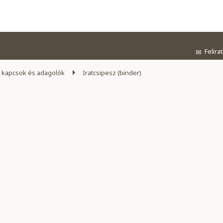
Felira
✉
 kapcsok és adagolók
Iratcsipesz (binder)