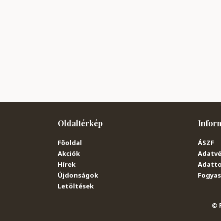
Oldaltérkép
Infor
Főoldal
ÁSZF
Akciók
Adatvé
Hírek
Adatto
Újdonságok
Fogyasz
Letöltések
© P