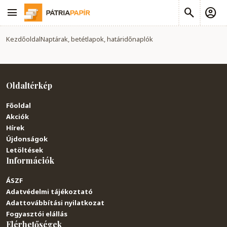
Kezdőoldal
Naptárak, betétlapok, határidőnaplók
Oldaltérkép
Főoldal
Akciók
Hírek
Újdonságok
Letöltések
Információk
ÁSZF
Adatvédelmi tájékoztató
Adattovábbítási nyilatkozat
Fogyasztói elállás
Elérhetőségek