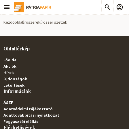
Kezdőoldal
Írószerek
Írószer szettek
Oldaltérkép
Főoldal
Akciók
Hírek
Újdonságok
Letöltések
Információk
ÁSZF
Adatvédelmi tájékoztató
Adattovábbítási nyilatkozat
Fogyasztói elállás
Elérhetőségek