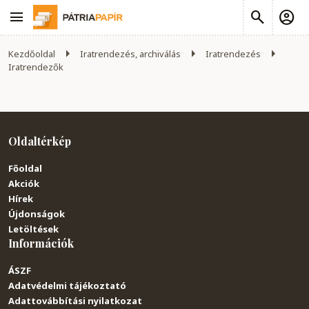
Kezdőoldal
Iratrendezés, archiválás
Iratrendezés
Iratrendezők
Oldaltérkép
Főoldal
Akciók
Hírek
Újdonságok
Letöltések
Információk
ÁSZF
Adatvédelmi tájékoztató
Adattovábbítási nyilatkozat