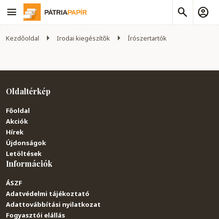
Kezdőoldal
Irodai kiegészítők
Írószertartók
Oldaltérkép
Főoldal
Akciók
Hírek
Újdonságok
Letöltések
Információk
ÁSZF
Adatvédelmi tájékoztató
Adattovábbítási nyilatkozat
Fogyasztói elállás