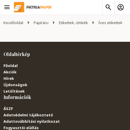
Kezdőoldal
Papíráru
Etikettek, címkék
Íves etikettek
Oldaltérkép
Főoldal
Akciók
Hírek
Újdonságok
Letöltések
Információk
ÁSZF
Adatvédelmi tájékoztató
Adattovábbítási nyilatkozat
Fogyasztói elállás