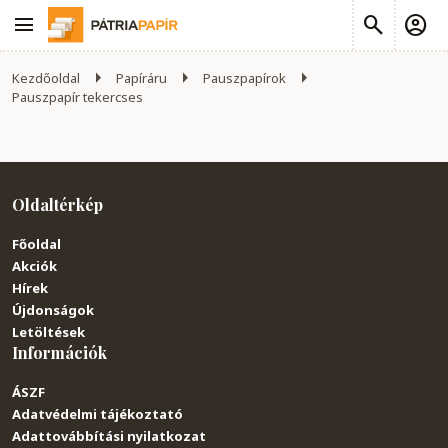
Kezdőoldal
Papíráru
Pauszpapírok
Pauszpapír tekercses
Oldaltérkép
Főoldal
Akciók
Hírek
Újdonságok
Letöltések
Információk
ÁSZF
Adatvédelmi tájékoztató
Adattovábbítási nyilatkozat