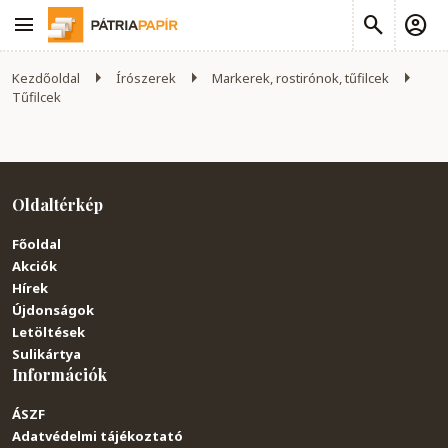
Kezdőoldal
Írószerek
Markerek, rostirónok, tűfilcek
Tűfilcek
Oldaltérkép
Főoldal
Akciók
Hírek
Újdonságok
Letöltések
Sulikártya
Információk
ÁSZF
Adatvédelmi tájékoztató