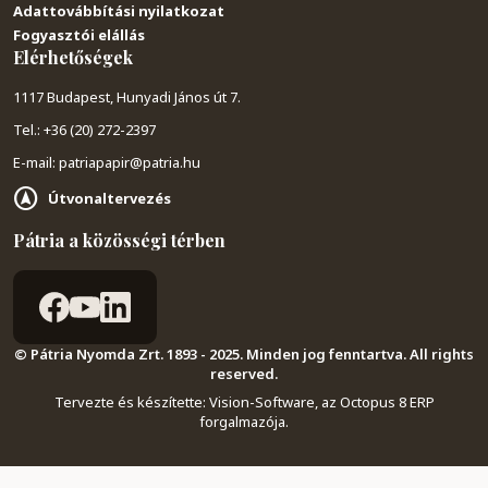
Adattovábbítási nyilatkozat
Fogyasztói elállás
Elérhetőségek
1117 Budapest, Hunyadi János út 7.
Tel.: +36 (20) 272-2397
E-mail: patriapapir@patria.hu
Útvonaltervezés
Pátria a közösségi térben
© Pátria Nyomda Zrt. 1893 - 2025. Minden jog fenntartva. All rights
reserved.
Tervezte és készítette:
Vision-Software, az Octopus 8 ERP
forgalmazója
.