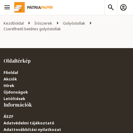
Kezdőoldal
Írószerek
Golyóstollak
Cserélhető betétes golyóstollak
Oldaltérkép
Főoldal
Akciók
Hírek
Újdonságok
Letöltések
Információk
ÁSZF
Adatvédelmi tájékoztató
Adattovábbítási nyilatkozat