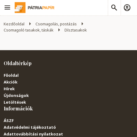
Kezdőoldal
Csomagolás, postázás
Csomagoló tasakok, táskák
Dísztasakok
Oldaltérkép
Főoldal
Akciók
Hírek
Újdonságok
Letöltések
Információk
ÁSZF
Adatvédelmi tájékoztató
Adattovábbítási nyilatkozat