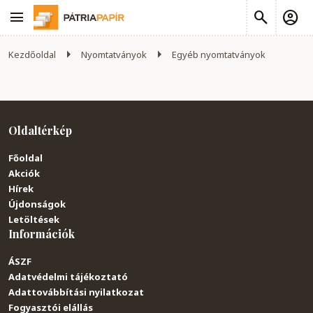
Kezdőoldal
Nyomtatványok
Egyéb nyomtatványok
Oldaltérkép
Főoldal
Akciók
Hírek
Újdonságok
Letöltések
Információk
ÁSZF
Adatvédelmi tájékoztató
Adattovábbítási nyilatkozat
Fogyasztói elállás