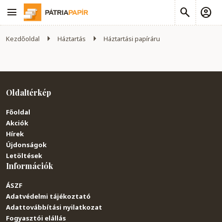
Kezdőoldal
Háztartás
Háztartási papíráru
Oldaltérkép
Főoldal
Akciók
Hírek
Újdonságok
Letöltések
Információk
ÁSZF
Adatvédelmi tájékoztató
Adattovábbítási nyilatkozat
Fogyasztói elállás