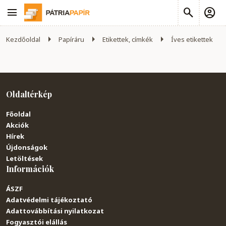
Kezdőoldal
Papíráru
Etikettek, címkék
Íves etikettek
Oldaltérkép
Főoldal
Akciók
Hírek
Újdonságok
Letöltések
Információk
ÁSZF
Adatvédelmi tájékoztató
Adattovábbítási nyilatkozat
Fogyasztói elállás