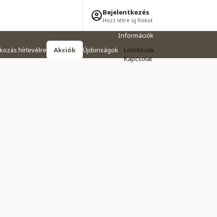
Bejelentkezés
Hozz létre új fiókot
Információk
tkozás hírlevélre
Akciók
Újdonságok
Letöltések
Kapcsolat