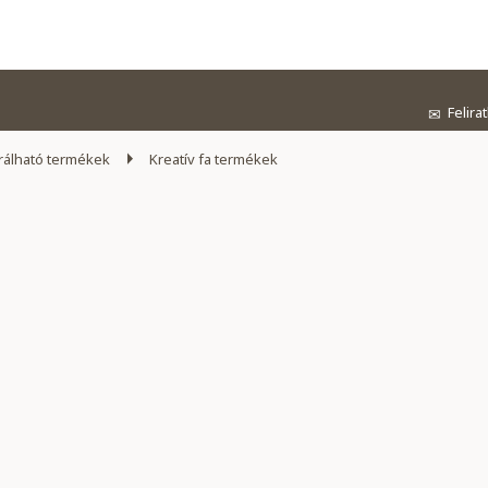
Felira
✉
álható termékek
Kreatív fa termékek