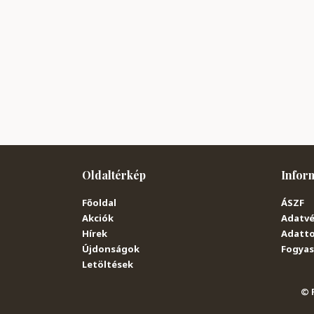
Oldaltérkép
Infor
Főoldal
ÁSZF
Akciók
Adatvé
Hírek
Adatto
Újdonságok
Fogyasz
Letöltések
© P