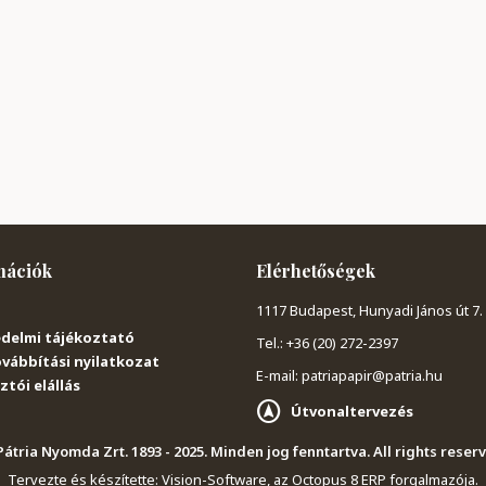
mációk
Elérhetőségek
1117 Budapest, Hunyadi János út 7.
delmi tájékoztató
Tel.: +36 (20) 272-2397
vábbítási nyilatkozat
E-mail: patriapapir@patria.hu
tói elállás
Útvonaltervezés
átria Nyomda Zrt. 1893 - 2025. Minden jog fenntartva. All rights reser
Tervezte és készítette:
Vision-Software, az Octopus 8 ERP forgalmazója
.