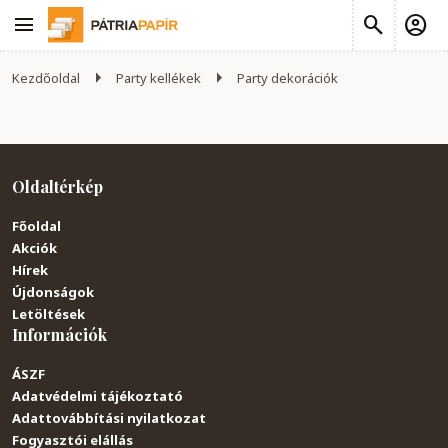
Kezdőoldal
Party kellékek
Party dekorációk
Oldaltérkép
Főoldal
Akciók
Hírek
Újdonságok
Letöltések
Információk
ÁSZF
Adatvédelmi tájékoztató
Adattovábbítási nyilatkozat
Fogyasztói elállás