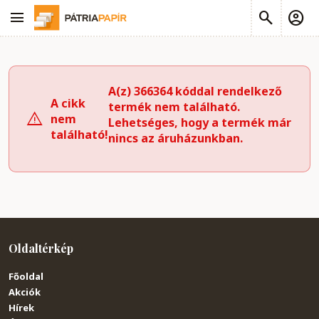
A(z) 366364 kóddal rendelkező
A cikk
termék nem található.
nem
Lehetséges, hogy a termék már
található!
nincs az áruházunkban.
Oldaltérkép
Főoldal
Akciók
Hírek