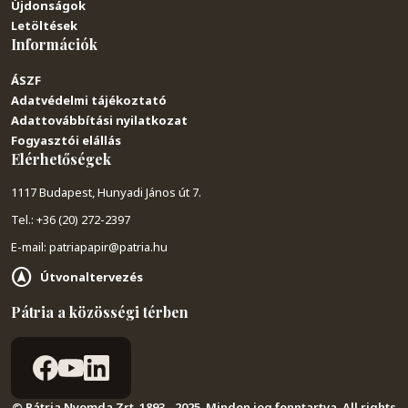
Újdonságok
Letöltések
Információk
ÁSZF
Adatvédelmi tájékoztató
Adattovábbítási nyilatkozat
Fogyasztói elállás
Elérhetőségek
1117 Budapest, Hunyadi János út 7.
Tel.: +36 (20) 272-2397
E-mail: patriapapir@patria.hu
Útvonaltervezés
Pátria a közösségi térben
© Pátria Nyomda Zrt. 1893 - 2025. Minden jog fenntartva. All rights