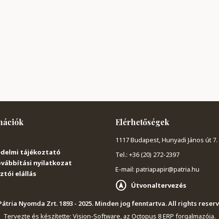
mációk
Elérhetőségek
1117 Budapest, Hunyadi János út 7.
delmi tájékoztató
Tel.: +36 (20) 272-2397
vábbítási nyilatkozat
E-mail: patriapapir@patria.hu
tói elállás
Útvonaltervezés
átria Nyomda Zrt. 1893 - 2025. Minden jog fenntartva. All rights reser
Tervezte és készítette:
Vision-Software, az Octopus 8 ERP forgalmazója
.