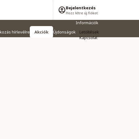
Bejelentkezés
Hozz létre új fiókot
Információk
tkozás hírlevélre
Akciók
Újdonságok
Letöltések
Kapcsolat