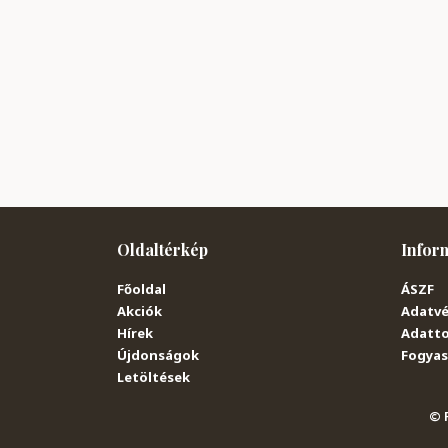
Oldaltérkép
Infor
Főoldal
ÁSZF
Akciók
Adatvé
Hírek
Adatto
Újdonságok
Fogyasz
Letöltések
© P