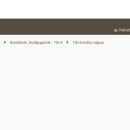
Felira
✉
Borítékok, levélpapírok - TB/4
TB/4 redős-talpas