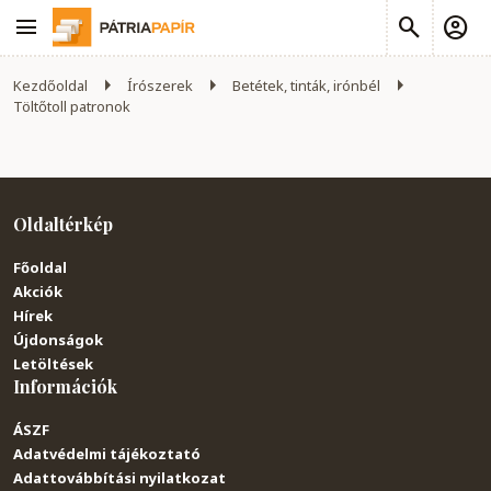
Kezdőoldal
Írószerek
Betétek, tinták, irónbél
Töltőtoll patronok
Oldaltérkép
Főoldal
Akciók
Hírek
Újdonságok
Letöltések
Információk
ÁSZF
Adatvédelmi tájékoztató
Adattovábbítási nyilatkozat