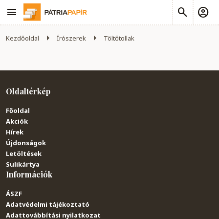
Kezdőoldal
Írószerek
Töltőtollak
Oldaltérkép
Főoldal
Akciók
Hírek
Újdonságok
Letöltések
Sulikártya
Információk
ÁSZF
Adatvédelmi tájékoztató
Adattovábbítási nyilatkozat