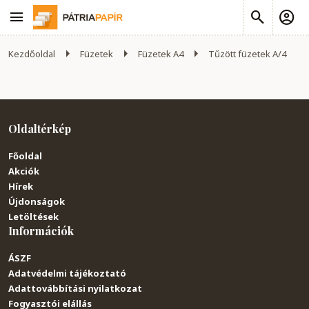
Kezdőoldal
Füzetek
Füzetek A4
Tűzött füzetek A/4
Oldaltérkép
Főoldal
Akciók
Hírek
Újdonságok
Letöltések
Információk
ÁSZF
Adatvédelmi tájékoztató
Adattovábbítási nyilatkozat
Fogyasztói elállás