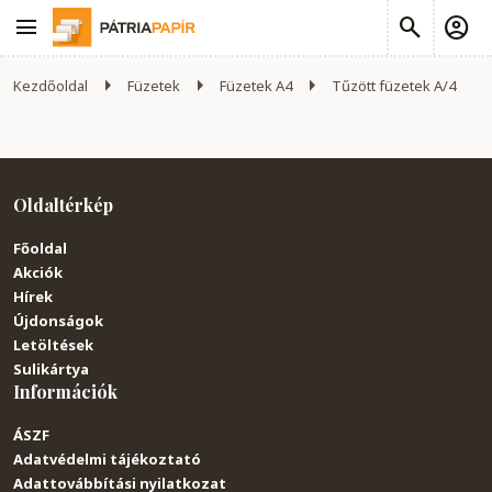
Kezdőoldal
Füzetek
Füzetek A4
Tűzött füzetek A/4
Oldaltérkép
Főoldal
Akciók
Hírek
Újdonságok
Letöltések
Sulikártya
Információk
ÁSZF
Adatvédelmi tájékoztató
Adattovábbítási nyilatkozat