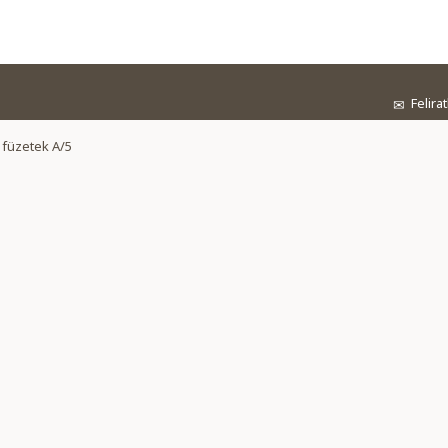
Felira
✉
 füzetek A/5