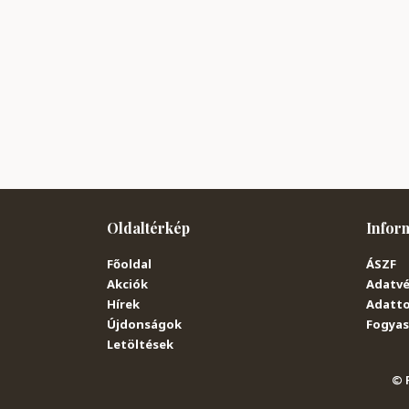
Oldaltérkép
Infor
Főoldal
ÁSZF
Akciók
Adatvé
Hírek
Adatto
Újdonságok
Fogyasz
Letöltések
© P