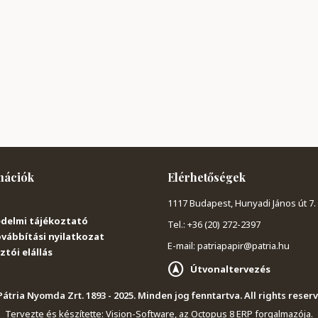
mációk
Elérhetőségek
1117 Budapest, Hunyadi János út 7.
delmi tájékoztató
Tel.: +36 (20) 272-2397
vábbítási nyilatkozat
E-mail: patriapapir@patria.hu
tói elállás
Útvonaltervezés
átria Nyomda Zrt. 1893 - 2025. Minden jog fenntartva. All rights reser
Tervezte és készítette:
Vision-Software, az Octopus 8 ERP forgalmazója
.