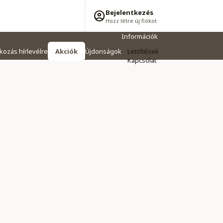
Bejelentkezés
Hozz létre új fiókot
Információk
tkozás hírlevélre
Akciók
Újdonságok
Letöltések
Kapcsolat