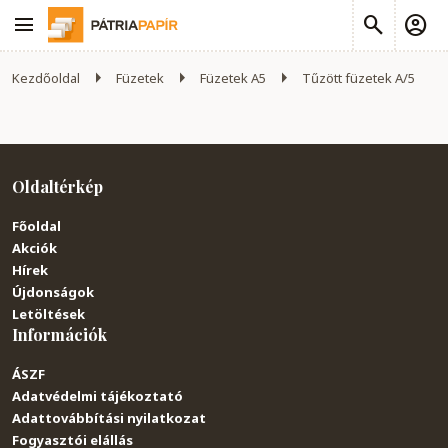
Kezdőoldal
Füzetek
Füzetek A5
Tűzött füzetek A/5
Oldaltérkép
Főoldal
Akciók
Hírek
Újdonságok
Letöltések
Információk
ÁSZF
Adatvédelmi tájékoztató
Adattovábbítási nyilatkozat
Fogyasztói elállás