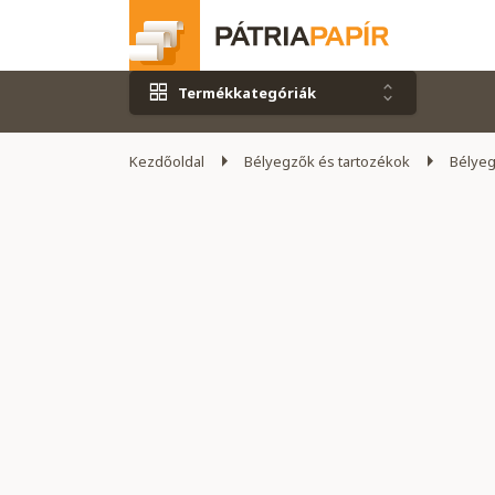
Termékkategóriák
Kezdőoldal
Bélyegzők és tartozékok
Bélye