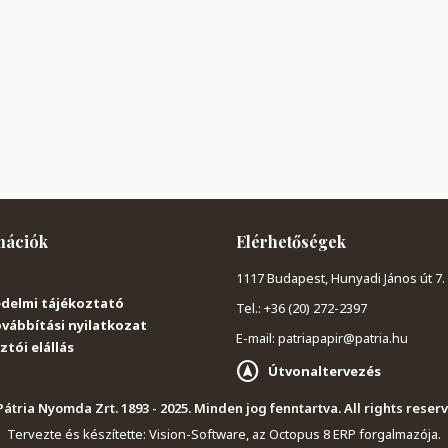
mációk
Elérhetőségek
1117 Budapest, Hunyadi János út 7.
delmi tájékoztató
Tel.: +36 (20) 272-2397
vábbítási nyilatkozat
E-mail: patriapapir@patria.hu
tói elállás
Útvonaltervezés
átria Nyomda Zrt. 1893 - 2025. Minden jog fenntartva. All rights reser
Tervezte és készítette:
Vision-Software, az Octopus 8 ERP forgalmazója
.