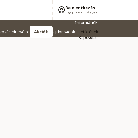
Bejelentkezés
Hozz létre új fiókot
Információk
tkozás hírlevélre
Akciók
Újdonságok
Letöltések
Kapcsolat