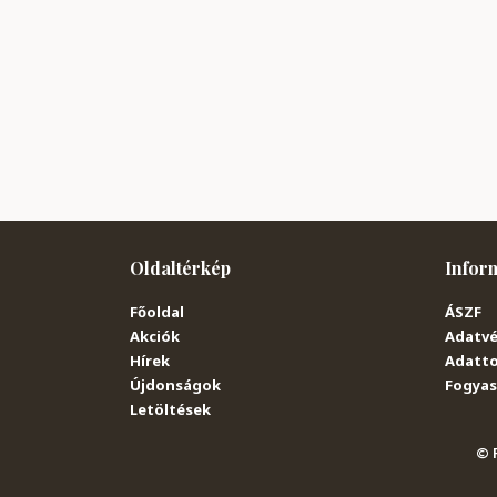
Oldaltérkép
Infor
Főoldal
ÁSZF
Akciók
Adatvé
Hírek
Adatto
Újdonságok
Fogyasz
Letöltések
© P