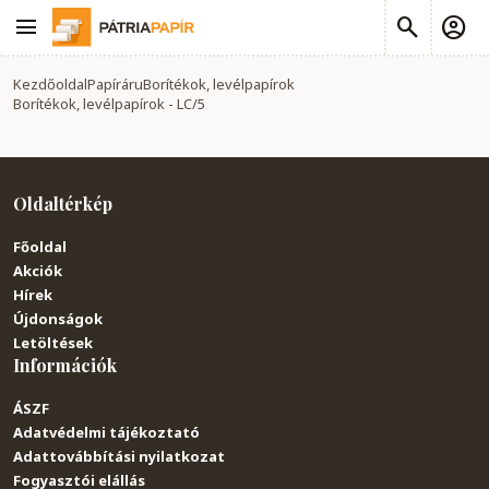
Kezdőoldal
Papíráru
Borítékok, levélpapírok
Borítékok, levélpapírok - LC/5
Oldaltérkép
Főoldal
Akciók
Hírek
Újdonságok
Letöltések
Információk
ÁSZF
Adatvédelmi tájékoztató
Adattovábbítási nyilatkozat
Fogyasztói elállás