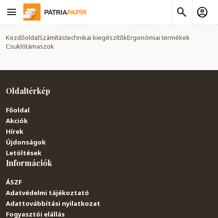
Kezdőoldal
Számítástechnikai kiegészítők
Ergonómiai termékek
Csuklótámaszok
Oldaltérkép
Főoldal
Akciók
Hírek
Újdonságok
Letöltések
Információk
ÁSZF
Adatvédelmi tájékoztató
Adattovábbítási nyilatkozat
Fogyasztói elállás