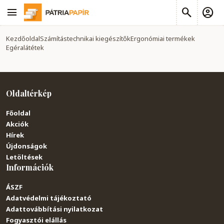
Kezdőoldal
Számítástechnikai kiegészítők
Ergonómiai termékek
Egéralátétek
Oldaltérkép
Főoldal
Akciók
Hírek
Újdonságok
Letöltések
Információk
ÁSZF
Adatvédelmi tájékoztató
Adattovábbítási nyilatkozat
Fogyasztói elállás