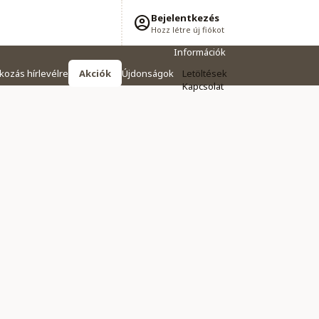
Bejelentkezés
Hozz létre új fiókot
Információk
tkozás hírlevélre
Akciók
Újdonságok
Letöltések
Kapcsolat