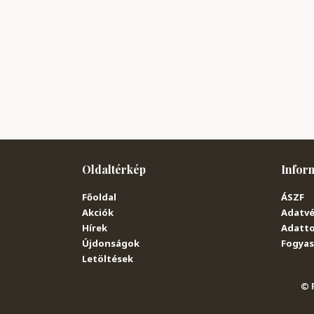
Oldaltérkép
Infor
Főoldal
ÁSZF
Akciók
Adatvé
Hírek
Adatto
Újdonságok
Fogyasz
Letöltések
© P