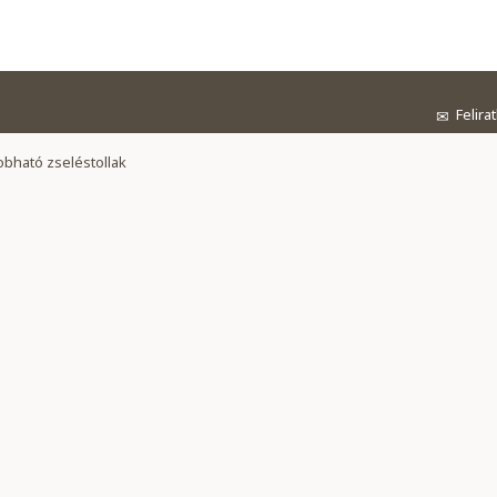
Felira
✉
obható zseléstollak