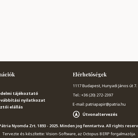
mációk
Elérhetőségek
1117 Budapest, Hunyadi János út 7.
delmi tájékoztató
Tel.: +36 (20) 272-2397
vábbítási nyilatkozat
E-mail: patriapapir@patria.hu
tói elállás
Útvonaltervezés
átria Nyomda Zrt. 1893 - 2025. Minden jog fenntartva. All rights reser
Tervezte és készítette:
Vision-Software, az Octopus 8 ERP forgalmazója
.