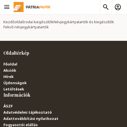
Kezdőoldal
Irodai kiegészítők
Névjegykártyatartók és kiegészítők
Fekvő névjegykártyatartók
Oldaltérkép
Főoldal
Akciók
Hírek
Újdonságok
Letöltések
Információk
ÁSZF
Adatvédelmi tájékoztató
Adattovábbítási nyilatkozat
Fogyasztói elállás