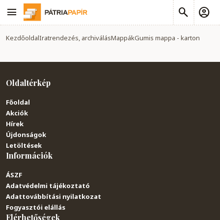
Kezdőoldal
Iratrendezés, archiválás
Mappák
Gumis mappa - karton
Oldaltérkép
Főoldal
Akciók
Hírek
Újdonságok
Letöltések
Információk
ÁSZF
Adatvédelmi tájékoztató
Adattovábbítási nyilatkozat
Fogyasztói elállás
Elérhetőségek