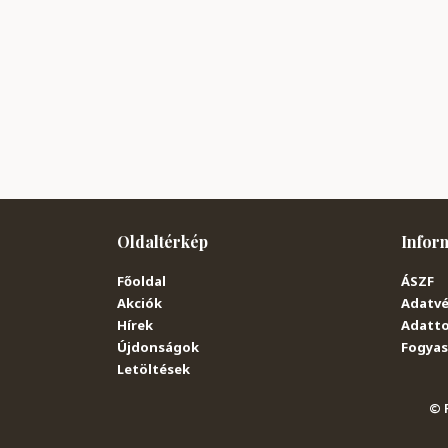
Oldaltérkép
Infor
Főoldal
ÁSZF
Akciók
Adatvé
Hírek
Adatto
Újdonságok
Fogyasz
Letöltések
© P