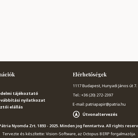
mációk
Elérhetőségek
1117 Budapest, Hunyadi János út 7.
delmi tájékoztató
Tel.: +36 (20) 272-2397
vábbítási nyilatkozat
E-mail: patriapapir@patria.hu
tói elállás
Útvonaltervezés
átria Nyomda Zrt. 1893 - 2025. Minden jog fenntartva. All rights reser
Tervezte és készítette:
Vision-Software, az Octopus 8 ERP forgalmazója
.