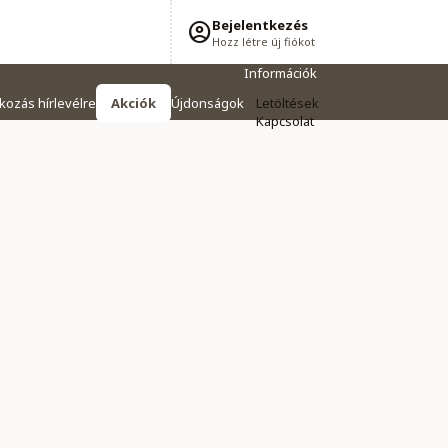
Bejelentkezés
Hozz létre új fiókot
Információk
tkozás hírlevélre
Akciók
Újdonságok
Letöltések
Kapcsolat