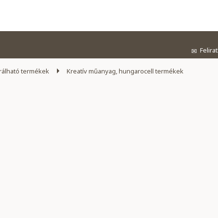
Felira
✉
álható termékek
Kreatív műanyag, hungarocell termékek